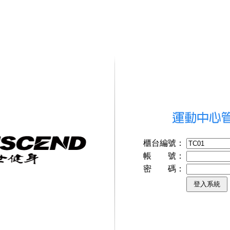
櫃台編號：
帳 號：
密 碼：